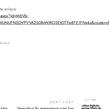
te enlace:
e.aspx?id=M6Vb-
tUNUFNSDVPVVA2S08yWjROSEtOTFpBTE1FNy4u&route=sho
ibilidad
NEXT POST
ción
Impulsa tu empresa con los