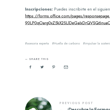
Inscripciones:
Puedes inscribirte en el siguien
https://forms.office.com/pages/responsepag
90LP0qOarg0xZ5kX2SLlDeGaIxDrQVSQ6nuaO
asesoria experta
Huella de carbono
impulsar la sosten
SHARE THIS
PREVIOUS POST
←
¡Descubre la Forma