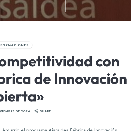
FORMACIONES
ompetitividad con
brica de Innovación
ierta»
VIEMBRE DE 2024
SHARE
de Amurrio el programa Aiaraldea Fábrica de Innovación