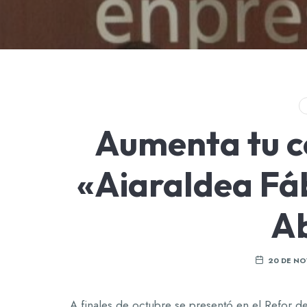
Aumenta tu c
«Aiaraldea Fá
Ab
20 DE NO
A finales de octubre se presentó en el Refor 