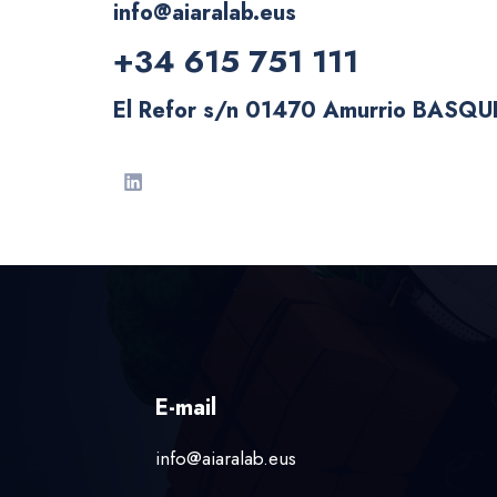
info@aiaralab.eus
+34 615 751 111
El Refor s/n 01470 Amurrio BASQU
E-mail
info@aiaralab.eus