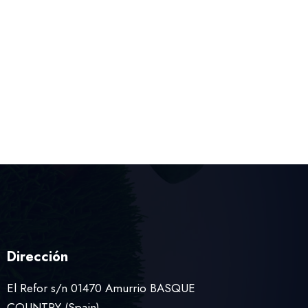
Dirección
El Refor s/n 01470 Amurrio BASQUE
COUNTRY (Spain)