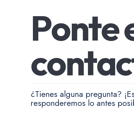
P
o
n
t
e
c
o
n
t
a
c
¿Tienes alguna pregunta? ¡Es
responderemos lo antes posi