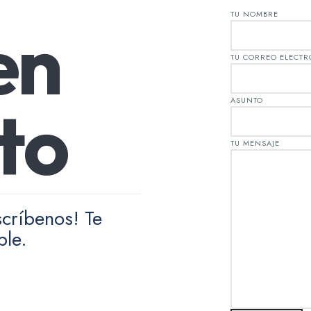
TU NOMBRE
e
n
TU CORREO ELECT
t
o
ASUNTO
TU MENSAJE
críbenos! Te
ble.