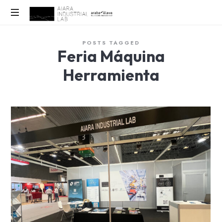
AIARALAB
Innovación,
POSTS TAGGED
Tecnología
Feria Máquina
y
sostenibilidad
Herramienta
para
un
Futuro
Industrial