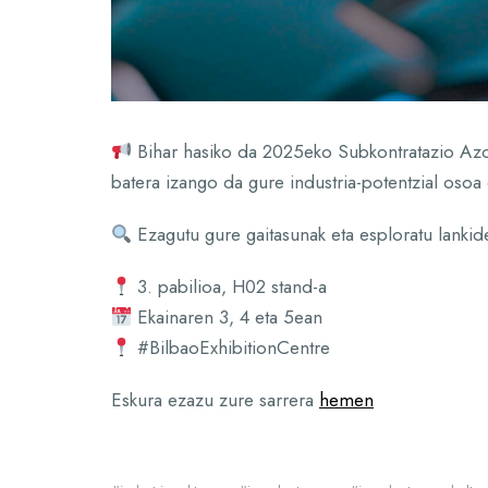
Bihar hasiko da 2025eko Subkontratazio Azok
batera izango da gure industria-potentzial osoa 
Ezagutu gure gaitasunak eta esploratu lankid
3. pabilioa, H02 stand-a
Ekainaren 3, 4 eta 5ean
#BilbaoExhibitionCentre
Eskura ezazu zure sarrera
hemen