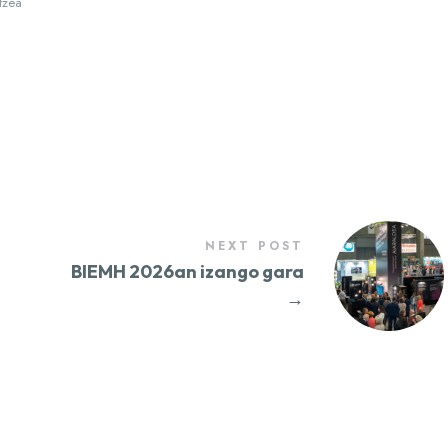
tzea
NEXT POST
BIEMH 2026an izango gara
→