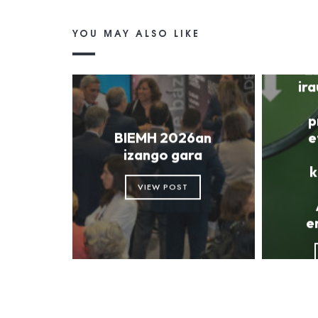
YOU MAY ALSO LIKE
E
ir
p
BIEMH 2026an
e
izango gara
k
VIEW POST
e