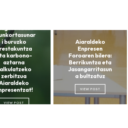
zagutu ezazu
aunkortasunar
i buruzko
Aiaraldeko
restakuntza
Enpresen
ta karbono-
Foroaren bilera:
aztarna
Berrikuntza eta
alkulatzeko
Jasangarritasun
zerbitzua
a bultzatuz
Aiaraldeko
npresentzat!
VIEW POST
VIEW POST