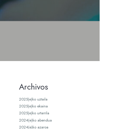
Archivos
2025(e)ko uztaila
2025(e)ko ekaina
2025(e)ko urtarrila
2024(e)ko abendua
2024(e)ko azaroa