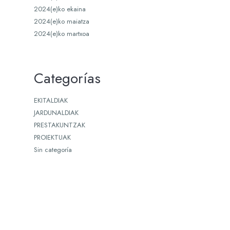
2024(e)ko ekaina
2024(e)ko maiatza
2024(e)ko martxoa
Categorías
EKITALDIAK
JARDUNALDIAK
PRESTAKUNTZAK
PROIEKTUAK
Sin categoría