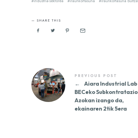
industria-sektorea
iraunkortasuna
iraunkortasuna bultza
SHARE THIS
PREVIOUS POST
←
Aiara Industrial Lab
BECeko Subkontratazio
Azokan izango da,
ekainaren 2tik 5era