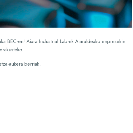
a BEC-en! Aiara Industrial Lab-ek Aiaraldeako enpresekin
erakusteko.
etza-aukera berriak.