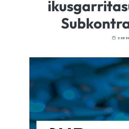
ikusgarrita
Subkontra
2 DE E