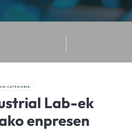
SIN CATEGORÍA
ustrial Lab-ek
ako enpresen