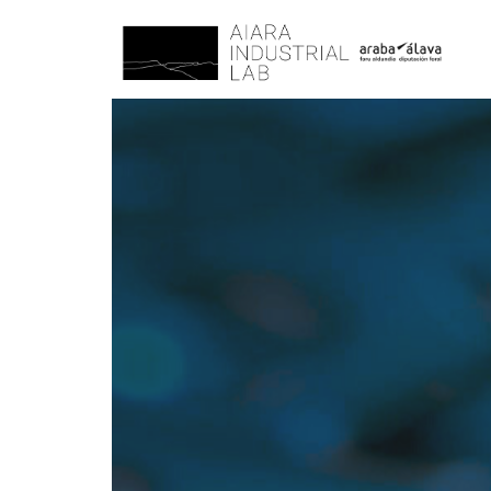
AIARALAB
Innovación, Tecnología y sostenibilidad para un Futuro Industr