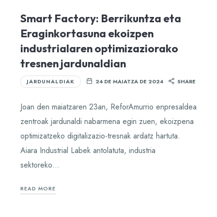
Smart Factory: Berrikuntza eta
Eraginkortasuna ekoizpen
industrialaren optimizaziorako
tresnen jardunaldian
JARDUNALDIAK
24 DE MAIATZA DE 2024
SHARE
Joan den maiatzaren 23an, ReforAmurrio enpresaldea
zentroak jardunaldi nabarmena egin zuen, ekoizpena
optimizatzeko digitalizazio-tresnak ardatz hartuta.
Aiara Industrial Labek antolatuta, industria
sektoreko…
READ MORE